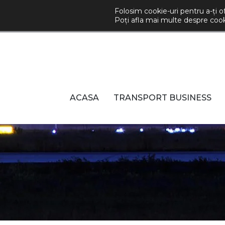
Folosim cookie-uri pentru a-ți o
comenzi@fastmode.ro
+40 745 577 
Poți afla mai multe despre cooki
ACASA
TRANSPORT BUSINESS