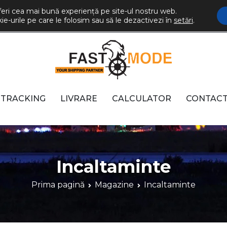
feri cea mai bună experiență pe site-ul nostru web.
786
e-urile pe care le folosim sau să le dezactivezi în
setări
.
ComenziSUARomania
TRACKING
LIVRARE
CALCULATOR
CONTAC
Incaltaminte
Prima pagină
Magazine
Incaltaminte